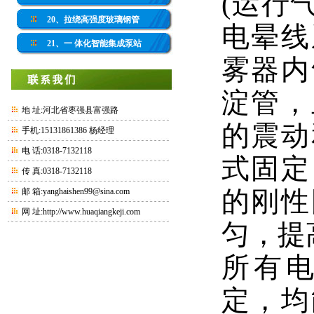
(运行
20、拉绕高强度玻璃钢管
电晕线
21、一 体化智能集成泵站
雾器内
淀管，
地 址:河北省枣强县富强路
的震动
手机:15131861386 杨经理
电 话:0318-7132118
式固定
传 真:0318-7132118
的刚性
邮 箱:yanghaishen99@sina.com
网 址:
http://www.huaqiangkeji.com
匀，提
所有
定，均