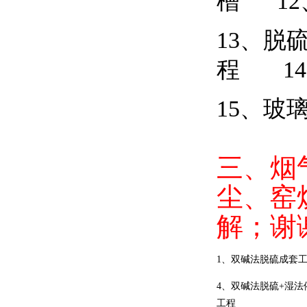
槽
12
13
、脱
程
14
15
、玻
三、烟
尘、窑
解；谢
1
、双碱法脱硫成套
4
、双碱法脱硫+
湿法
工程