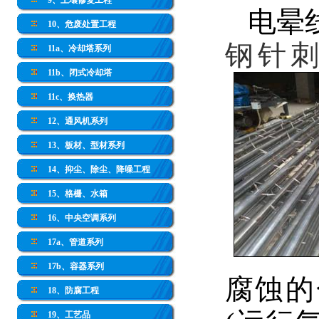
9、土壤修复工程
电晕
10、危废处置工程
钢针
11a、冷却塔系列
11b、闭式冷却塔
11c、换热器
12、通风机系列
13、板材、型材系列
14、抑尘、除尘、降噪工程
15、格栅、水箱
16、中央空调系列
17a、管道系列
17b、容器系列
腐蚀的
18、防腐工程
19、工艺品