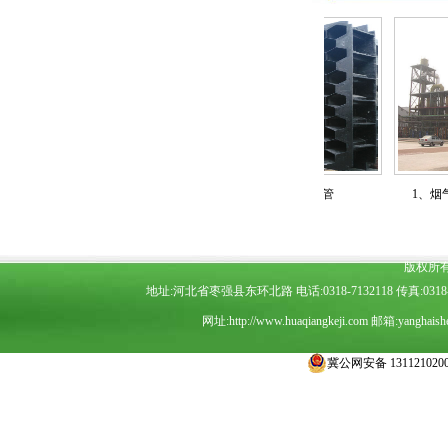
3、阴极系统配件
2、玻璃钢阳极管
1、烟气湿式
版权所
地址:河北省枣强县东环北路 电话:0318-7132118 传真:0318-7
网址:
http://www.huaqiangkeji.com
邮箱:
yanghais
冀公网安备 1311210200