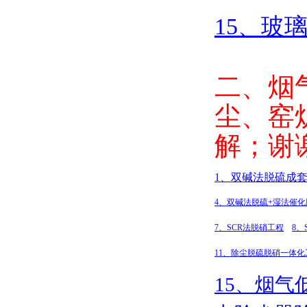
15
、玻
二、烟
尘、窑
解；谢
1
、双碱法脱硫成
4
、双碱法脱硫+
湿法催化
7
、SCR
法脱硝工程
8
、
11
、除尘脱硫脱硝一体化
15
、烟气