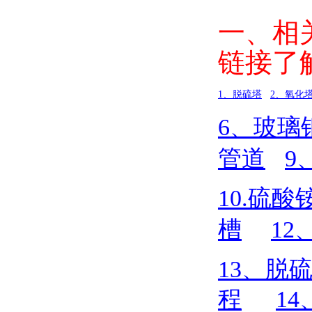
一、相
链接了
1
、脱硫塔
2
、氧化
6
、玻璃
管道
9
10.
硫酸
槽
12
13
、脱
程
14