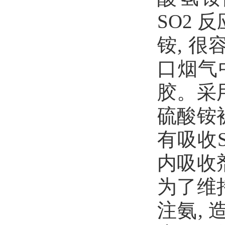
SO2 
铵, 
口烟气
胶。采
硫酸铵
有吸收
内吸收
为了维
注氨,