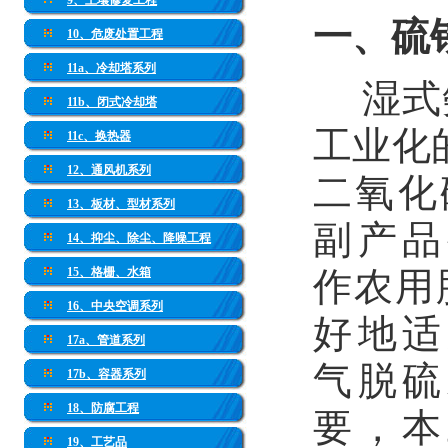
9、土壤修复工程
一、硫
10、危废处置工程
11a、冷却塔系列
湿式
11b、闭式冷却塔
工业化
11c、换热器
12、通风机系列
二氧化
13、板材、型材系列
副产品
14、抑尘、除尘、降噪工程
作农用
15、格栅、水箱
16、中央空调系列
好地适
17a、管道系列
气脱硫
17b、容器系列
18、防腐工程
要，本
19、工艺品