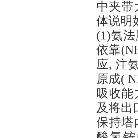
中夹带
体说明
(1)氨
依靠(NH
应, 注
原成( N
吸收能
及将出
保持塔
酸氢铵