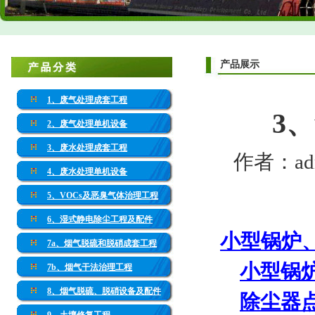
产品展示
1、废气处理成套工程
3
2、废气处理单机设备
3、废水处理成套工程
作者：adm
4、废水处理单机设备
5、VOCs及恶臭气体治理工程
6、湿式静电除尘工程及配件
小型锅炉
7a、烟气脱硫和脱硝成套工程
小型锅
7b、烟气干法治理工程
8、烟气脱硫、脱硝设备及配件
除尘器