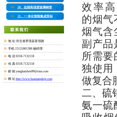
效率高
20、拉绕高强度玻璃钢管
的烟气
21、一 体化智能集成泵站
烟气含
副产品
地 址:河北省枣强县富强路
手机:15131861386 杨经理
所需要
电 话:0318-7132118
传 真:0318-7132118
独使用
邮 箱:yanghaishen99@sina.com
做复合
网 址:
http://www.huaqiangkeji.com
二、硫
氨一硫