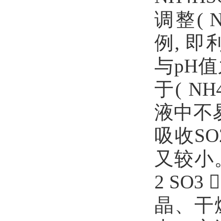
调整( N
例, 即利用
与pH
于( NH4
液中不易
吸收S
又较小。
2 SO3
晶、干