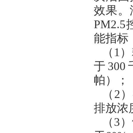
效果。
PM2.5
能指标
（
1
）
于
300
帕）；
（
2
）
排放浓
（
3
）