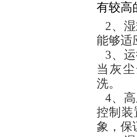
有较高
2
、湿
能够适
3
、运
当灰尘
洗。
4
、高
控制装
象，保