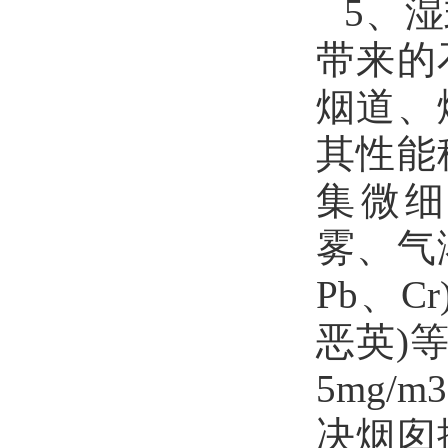
5
、湿
带来的
烟道、
其性能
集微
雾、气
Pb
、
Cr
恶英
)
5mg/m3
决烟囱