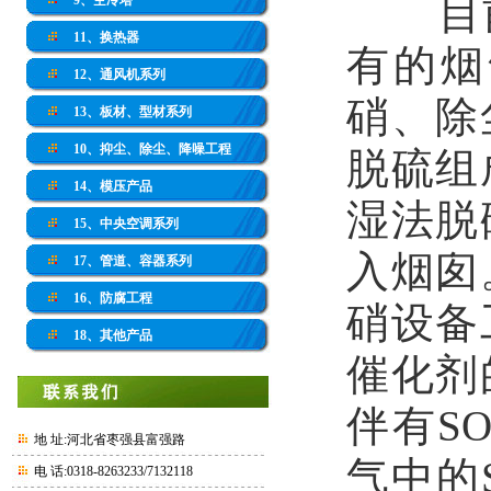
目
9、空冷塔
11、换热器
有的烟
12、通风机系列
硝、除
13、板材、型材系列
10、抑尘、除尘、降噪工程
脱硫组
14、模压产品
湿法脱
15、中央空调系列
入烟囱
17、管道、容器系列
16、防腐工程
硝设备
18、其他产品
催化剂
伴有
SO
地 址:河北省枣强县富强路
气中的
电 话:0318-8263233/7132118