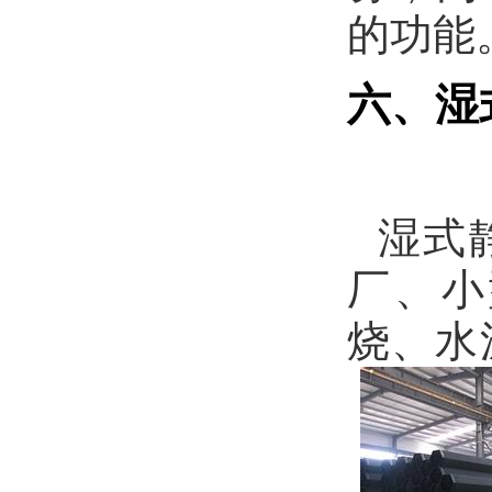
的功能
六、湿
湿式
厂、小
烧、水