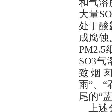
和气溶
大量
SO
处于酸
成腐蚀
PM2.5
SO3
气
致烟
雨”、
尾的“
上述