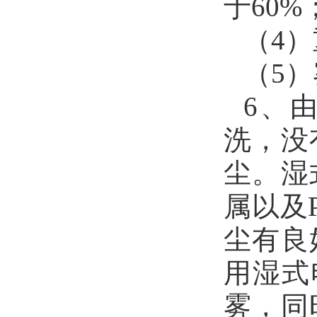
于
60%
（
4
）
（
5
）
6
、
洗，没
尘。湿
属以及
尘有良
用湿式
雾，同