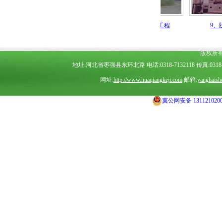
尘脱硫脱硝一体化工程
10、除尘脱硫一体化工程
9、脱硫脱
版权所
地址:河北省枣强县东环北路 电话:0318-7132118 传真:0318-7
网址:
http://www.huaqiangkeji.com
邮箱:
yanghais
冀公网安备 1311210200