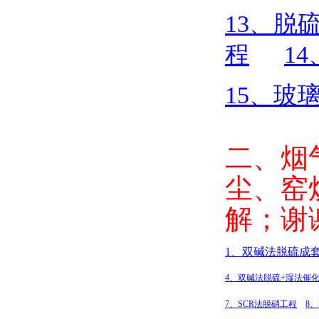
13
、脱
程
14
15
、玻
二、烟
尘、窑
解；谢
1
、双碱法脱硫成
4
、双碱法脱硫+
湿法催
7
、SCR
法脱硝工程
8
、