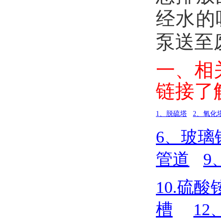
经水的
泵送至
一、相
链接了
1
、脱硫塔
2
、氧化
6
、玻璃
管道
9
10.
硫酸
槽
12