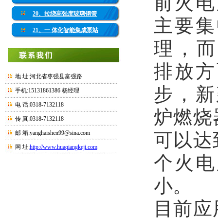
前火电
20、拉绕高强度玻璃钢管
主要集
21、一 体化智能集成泵站
理，而
排放方
地 址:河北省枣强县富强路
步，新
手机:15131861386 杨经理
电 话:0318-7132118
炉燃烧
传 真:0318-7132118
可以达
邮 箱:yanghaishen99@sina.com
网 址:
http://www.huaqiangkeji.com
个火电
小。
目前应