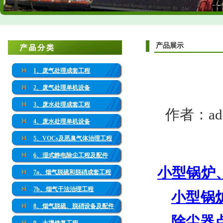
产品展示
1、废气处理成套工程
2、废气处理单机设备
3、废水处理成套工程
作者：adm
4、废水处理单机设备
5、VOCs及恶臭气体治理工程
6、湿式静电除尘工程及配件
小型锅炉
7a、烟气脱硫和脱硝成套工程
7b、烟气干法治理工程
小型锅
8、烟气脱硫、脱硝设备及配件
除尘器