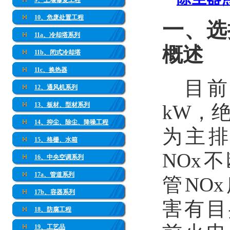
9、土壤修复工程
10、危废处置工程
一、
选
11a、冷却塔系列
概述
11b、闭式冷却塔
11c、换热器
目
12、通风机系列
kW
，
13、板材、型材系列
14、抑尘、除尘、降噪工程
为主排
15、格栅、水箱
NOx
16、中央空调系列
17a、管道系列
管NO
17b、容器系列
害有目
18、防腐工程
19、工艺品