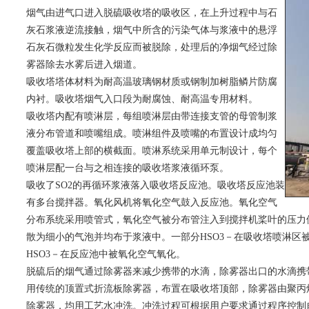
烟气由进气口进入脱硫吸收塔的吸收区，在上升过程中与石
灰石浆液逆流接触，烟气中所含的污染气体与浆液中的悬浮
石灰石微粒发生化学反应而被脱除，处理后的净烟气经过除
雾器除去水雾后进入烟道。
吸收塔塔体材料为耐高温玻璃钢材质或钢制加树脂鳞片防腐
内衬。吸收塔烟气入口段为耐腐蚀、耐高温专用材料。
吸收塔内配有喷淋层，每组喷淋层由带连接支管的母管制浆
液分布管道和喷嘴组成。喷淋组件及喷嘴的布置设计成均匀
覆盖吸收塔上部的横截面。喷淋系统采用单元制设计，每个
喷淋层配一台与之相连接的吸收塔浆液循环泵。
吸收了SO2的再循环浆液落入吸收塔反应池。吸收塔反应池装
有多台搅拌器。氧化风机将氧化空气鼓入反应池。氧化空气
分布系统采用喷管式，氧化空气被分布管注入到搅拌机桨叶的压力
散为细小的气泡并均布于浆液中。一部分HSO3－在吸收塔喷淋区
HSO3－在反应池中被氧化空气氧化。
脱硫后的烟气通过除雾器来减少携带的水滴，除雾器出口的水滴携带量
用传统的顶置式折流板除雾器，布置在吸收塔顶部，除雾器由聚丙
除雾器，均用工艺水冲洗。冲洗过程可根据用户要求通过程序控制