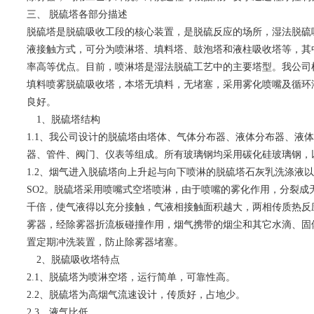
三、 脱硫塔各部分描述
脱硫塔是脱硫吸收工段的核心装置，是脱硫反应的场所，湿法脱硫
液接触方式，可分为喷淋塔、填料塔、鼓泡塔和液柱吸收塔等，其
率高等优点。目前，喷淋塔是湿法脱硫工艺中的主要塔型。我公司
填料喷雾脱硫吸收塔，本塔无填料，无堵塞，采用雾化喷嘴及循环
良好。
1、脱硫塔结构
1.1、我公司设计的脱硫塔由塔体、气体分布器、液体分布器、液
器、管件、阀门、仪表等组成。所有玻璃钢均采用碳化硅玻璃钢，
1.2、烟气进入脱硫塔向上升起与向下喷淋的脱硫塔石灰乳洗涤液
SO2。脱硫塔采用喷嘴式空塔喷淋，由于喷嘴的雾化作用，分裂成
千倍，使气液得以充分接触，气液相接触面积越大，两相传质热反
雾器，经除雾器折流板碰撞作用，烟气携带的烟尘和其它水滴、固
置定期冲洗装置，防止除雾器堵塞。
2、脱硫吸收塔特点
2.1、脱硫塔为喷淋空塔，运行简单，可靠性高。
2.2、脱硫塔为高烟气流速设计，传质好，占地少。
2.3、液气比低。