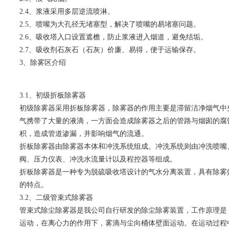
2.4、浆液采用多层逆流喷淋。
2.5、喷嘴为大孔径无堵塞型，解决了喷嘴的易堵塞问题。
2.6、吸收塔入口设置遮檐，防止浆液进入烟道，避免结垢。
2.7、吸收剂石灰石（石灰）价廉、易得，便于运输保存。
3、除雾区介绍
3.1、初级折板除雾器
初级除雾器采用折板除雾器，除雾器的作用主要是滞留洁净烟气中
气携带了大量的液滴，一方面会造成除雾器之后的管路与烟囱的腐
积，造成管道渗漏，并影响烟气的流通。
折板除雾器由除雾器本体和冲洗系统组成。冲洗系统则由冲洗喷嘴
阀、压力仪表、冲洗水流量计以及程控器等组成。
折板除雾器是一种专为脱硫吸收塔设计的气水分离装置，具有除雾
的特点。
3.2、二级管束式除雾器
管束式除尘除雾器是我公司自行研发的除尘除雾装置，工作原理是
运动，在离心力的作用下，雾滴与尘向桶体壁面运动。在运动过程