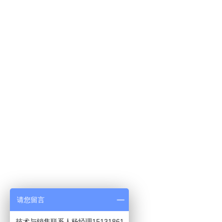
请您留言
13、砖瓦窑专用烟气净化塔
12、烟气除尘系统工程
11
技术与销售联系人杨经理15131861