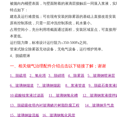
被抛向内桶壁表面，与壁面附着的液滴层接触后一同落入浆液，实
特点如下：
建造及运行难度低；可在现有安装的除雾器的基础上直接改造安装
原有控制系统，只需一层冲洗控制系统，耗水量小。
占用空间小，充分利用塔截面通过面积，安装区域盲点，可直接用
本更低。
运行阻力降，标准设计运行阻力≤350-500Pa之间。
管束式除尘除雾器无动设备，无电气设备，运行维护简单。
4、脱硫喷淋
一、相关烟气治理配件介绍点击以下链接了解；谢谢
1
、脱硫塔
2
、氧化塔
3
、脱硝塔
4
、除雾器
5
、玻璃钢喷淋层
6
、玻璃钢烟道
7
、玻璃钢烟囱
8
、浆液管道
9
、脱硫石膏浆液
10.
硫酸铵浆液过滤器
11
、玻璃钢氧化槽
12
、玻璃钢浆液搅拌
13
、脱硫吸收塔内衬玻璃鳞片树脂防腐工程
14
、玻璃钢升气盘
15
、玻璃钢旋流板
16
、玻璃钢氧化风管