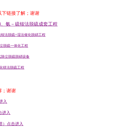
以下链接了解；谢谢
3
、氨－硫铵法脱硫成套工程
硫铵法脱硫+
湿法催化脱硝工程
尘脱硫一体化工程
气除尘脱硫脱硝设备
化镁法脱硫工程
解；谢谢
进入
击进入
塔）点击进入