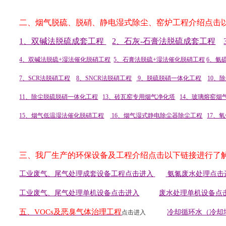
二、烟气脱硫、脱硝、静电湿式除尘、窑炉工程介绍点击
1
、双碱法脱硫成套工程
2
、石灰-
石膏法脱硫成套工程
4
、双碱法脱硫+
湿法催化脱硝工程
5
、石膏法脱硫+
湿法催化脱硝工程
6
、氨
7
、SCR
法脱硝工程
8
、SNCR
法脱硝工程
9
、脱硫脱硝一体化工程
10
、除
11
、除尘脱硫脱硝一体化工程
13
、砖瓦窑专用烟气净化塔
14
、玻璃熔窑烟
15
、烟气低温湿法催化脱硝工程
16
、烟气湿式静电除尘器除尘工程
17
、氧
三、我厂生产的环保设备及工程介绍点击以下链接进行了
工业废气、尾气处理成套设备工程点击进入
氨氮废水处理点击
工业废气、尾气处理单机设备点击进入
废水处理单机设备点
五、VOCs
及恶臭气体治理工程
冷却循环水（冷却
点击进入