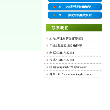
20、拉绕高强度玻璃钢管
21、一 体化智能集成泵站
地 址:河北省枣强县富强路
手机:15131861386 杨经理
电 话:0318-7132118
传 真:0318-7132118
邮 箱:yanghaishen99@sina.com
网 址:
http://www.huaqiangkeji.com