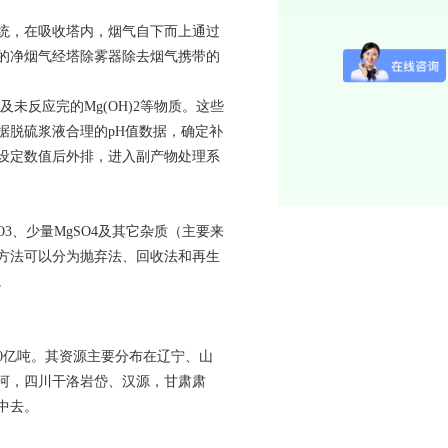
统，在吸收塔内，烟气自下而上通过
的净烟气经塔除雾器除去烟气携带的
及未反应完的Mg(OH)2等物质。这些
据脱硫浆液合理的pH值数据，确定补
设定数值后外排，进入副产物处理系
3、少量MgSO4及其它杂质（主要来
方法可以分为抛弃法、回收法和再生
。
0亿吨。其资源主要分布在辽宁、山
河，四川干洛岩岱、汉源，甘肃肃
中去。