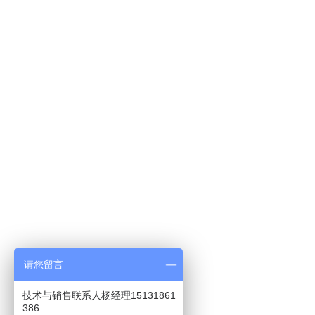
请您留言
脱硝一体化工程
8、SNCR法脱硝工程
7、SCR法
技术与销售联系人杨经理15131861
386