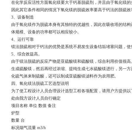
在化学反应活性方面氧化镁要大于钙基脱硫剂，并且由于氧化镁的
因此其它条件相同的情况下氧化镁的脱硫效率要高于钙法的脱硫效
3、设备制造
由于氧化镁作为脱硫本身有其独特的优越性，因此在吸收塔的结构
体规模、设备的功率都可以相应较小。
4、运行可靠
镁法脱硫相对于钙法的优势是系统不易发生设备结垢堵塞问题，使
5、综合效益高。
由于镁法脱硫的反应产物是亚硫酸镁和硫酸镁，综合利用价值很高
生成硫酸镁，然后再经过浓缩、提纯生成七水硫酸镁进行，另一方
化硫气体来制硫酸，还可以制成亚硫酸镁滤料作为农用肥。
四、氧化镁法脱硫工艺选型说明
为了使工程设计人员合理设计选型工程各项配置，请用户方提供以
处由我方设计人员自行确定
项目名称 单位 数值 备注
炉型
数量 台
标况烟气流量 m3/h