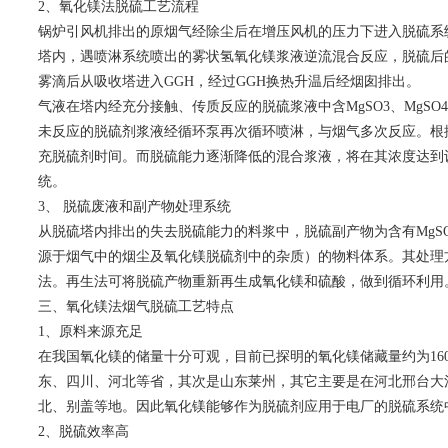
2、氧化镁法脱硫工艺流程
锅炉引风机排出的原烟气经除尘后在增压风机的压力下进入脱硫系
塔内，遇喷淋系统喷出的雾状氢氧化镁浆液逆流混合反应，脱硫后
雾滴后从吸收塔进入GGH，经过GGH换热升温后经烟囱排出。
气液在塔内经充分接触、传质反应的脱硫浆液中含MgSO3、MgSO4
未反应的脱硫剂浆液经循环泵再次循环喷淋，与烟气多次反应。根
充脱硫剂时间。而脱硫能力逐渐降低的混合浆液，将在其浓度达到
统。
3、 脱硫废液和副产物处理系统
从脱硫塔内排出的失去脱硫能力的料浆中，脱硫副产物为含有MgSO
源于烟气中的烟尘及氧化镁脱硫剂中的杂质）的物料体系。其处理
法。再生法可将脱硫产物重新再生成氧化镁和硫酸，做到循环利用
三、氧化镁法烟气脱硫工艺特点
1、原料来源充足
在我国氧化镁的储量十分可观，目前已探明的氧化镁储藏量约为16
东、四川、河北等省，其次是山东莱州，其它主要是在河北邢台大
北、别盖等地。因此氧化镁能够作为脱硫剂应用于电厂的脱硫系统
2、脱硫效率高