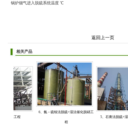
锅炉烟气进入脱硫系统温度 ℃
返回上一页
相关产品
6、氨－硫铵法脱硫+湿法催化脱硝工
脱硝工程
5、石膏法脱硫+湿法催
程