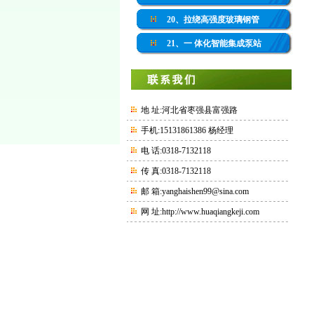
20、拉绕高强度玻璃钢管
21、一 体化智能集成泵站
地 址:河北省枣强县富强路
手机:15131861386 杨经理
电 话:0318-7132118
传 真:0318-7132118
邮 箱:yanghaishen99@sina.com
网 址:
http://www.huaqiangkeji.com