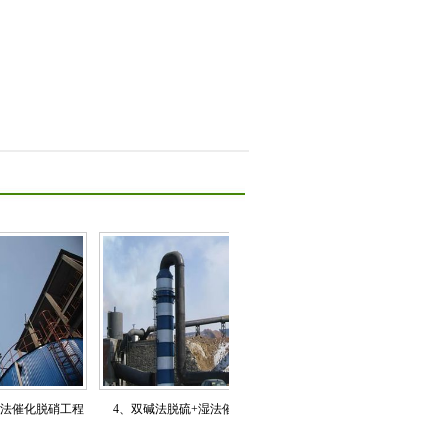
化脱硝工程
4、双碱法脱硫+湿法催化脱硝工程
3、氨－硫铵法脱硫成套工