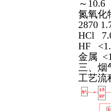
～10.6
氮氧化物
2870 1
HCl 7.
HF <1.
金属 <1.
三、烟
工艺流