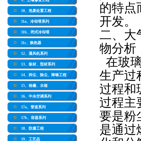
9、土壤修复工程
的
特点
10、危废处置工程
开发。
11a、冷却塔系列
二、大
11b、闭式冷却塔
11c、换热器
物分析
12、通风机系列
在玻璃
13、板材、型材系列
生产过
14、抑尘、除尘、降噪工程
过程和
15、格栅、水箱
16、中央空调系列
过程主
17a、管道系列
要是粉
17b、容器系列
是通过
18、防腐工程
19、工艺品