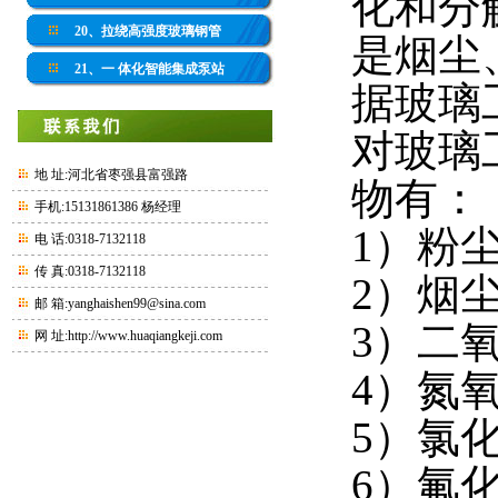
化和分
20、拉绕高强度玻璃钢管
是烟尘
21、一 体化智能集成泵站
据玻璃
对玻璃
地 址:河北省枣强县富强路
物有：
手机:15131861386 杨经理
1）粉
电 话:0318-7132118
传 真:0318-7132118
2）烟
邮 箱:yanghaishen99@sina.com
3）二
网 址:
http://www.huaqiangkeji.com
4）氮
5）氯
6）氟