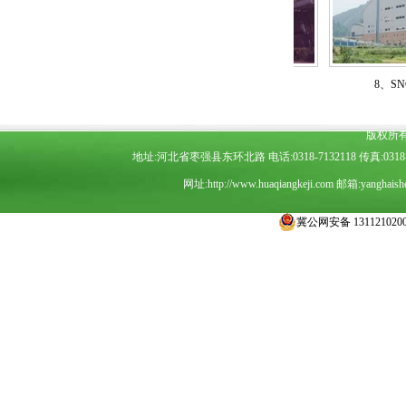
硫一体化工程
9、脱硫脱硝一体化工程
8、SNCR法脱
版权所
地址:河北省枣强县东环北路 电话:0318-7132118 传真:0318-7
网址:
http://www.huaqiangkeji.com
邮箱:
yanghais
冀公网安备 1311210200