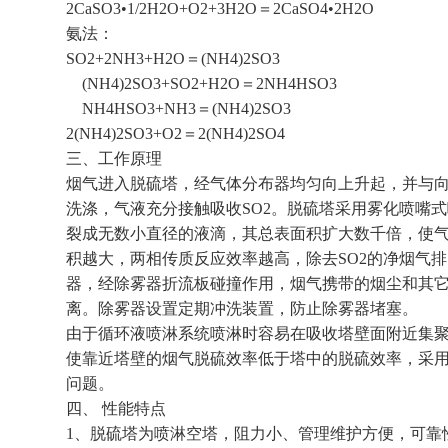
2CaSO3•1/2H2O+O2+3H2O＝2CaSO4•2H2O
氨法：
SO2+2NH3+H2O＝(NH4)2SO3
(NH4)2SO3+SO2+H2O＝2NH4HSO3
NH4HSO3+NH3＝(NH4)2SO3
2(NH4)2SO3+O2＝2(NH4)2SO4
三、工作原理
烟气进入脱硫塔，经气体分布器均匀向上升起，并与
洗涤，气液充分接触吸收SO2。脱硫塔采用雾化喷嘴
裂成无数小直径的液滴，其总表面积扩大数千倍，使
积越大，两相传质反应效率越高，除去SO2的净烟气
器，经除雾器折流板碰撞作用，烟气携带的烟尘和其
离。除雾器设置定期冲洗装置，防止除雾器堵塞。
由于循环液喷淋系统喷淋时容易在吸收塔壁面附近集
使靠近塔壁的烟气脱硫效率低于塔中的脱硫效率，采
问题。
四、 性能特点
1、脱硫塔为喷淋空塔，阻力小、管理维护方便，可靠