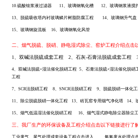
10.
硫酸铵浆液过滤器
11
、玻璃钢氧化槽
12
、玻璃钢浆液搅
13
、脱硫吸收塔内衬玻璃鳞片树脂防腐工程
14
、玻璃钢升气盘
15
、玻璃钢旋流板
16
、玻璃钢氧化风管
二、烟气脱硫、脱硝、静电湿式除尘、窑炉工程介绍点击
1
、双碱法脱硫成套工程
2
、石灰-
石膏法脱硫成套工程
4
、双碱法脱硫+
湿法催化脱硝工程
5
、石膏法脱硫+
湿法催化脱硝
工程
7
、SCR
法脱硝工程
8
、SNCR
法脱硝工程
9
、脱硫脱硝一体化工
11
、除尘脱硫脱硝一体化工程
13
、砖瓦窑专用烟气净化塔
14
、
15
、烟气低温湿法催化脱硝工程
16
、烟气湿式静电除尘器除尘
三、我厂生产的环保设备及工程介绍点击以下链接进行了
工业废气、尾气处理成套设备工程点击进入
氨氮废水处理点