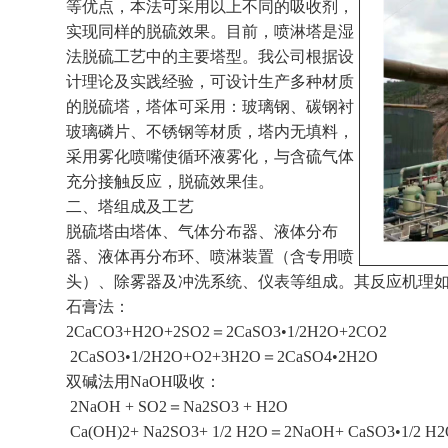
等优点，本法可采用以上不同的吸收剂，
实现同样的脱硫效果。目前，喷淋塔是湿
法脱硫工艺中的主要塔型。我公司根据设
计理论及实践经验，可设计生产多种材质
的脱硫塔，塔体可采用：玻璃钢、碳钢衬
玻璃磷片、不锈钢等材质，塔内无填料，
采用雾化喷嘴使循环液雾化，与含硫气体
充分接触反应，脱硫效果佳。
二、塔组成及工艺
脱硫塔由塔体、气体分布器、液体分布
器、液体再分布环、喷淋装置（含专用喷
头）、除雾器及冲洗系统、仪表等组成。其反应机理
石膏法：
2CaCO3+H2O+2SO2＝2CaSO3•1/2H2O+2CO2
2CaSO3•1/2H2O+O2+3H2O＝2CaSO4•2H2O
双碱法用NaOH吸收：
2NaOH + SO2＝Na2SO3 + H2O
Ca(OH)2+ Na2SO3+ 1/2 H2O＝2NaOH+ CaSO3•1/2 H