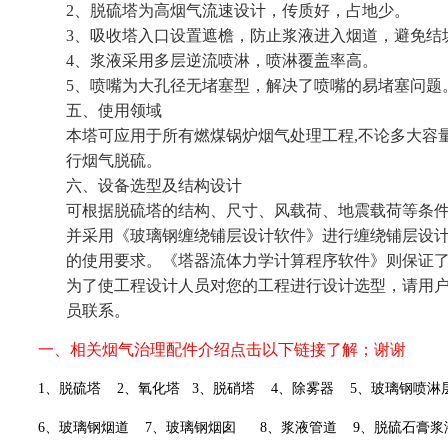
2、脱硫塔为高烟气流速设计，传质好，占地少。
3、吸收塔入口设置遮檐，防止浆液进入烟道，避免结
4、浆液采用多层逆流喷淋，喷淋覆盖率高。
5、喷嘴为大孔径无堵塞型，解决了喷嘴的易堵塞问题
五、使用领域
本塔可应用于所有燃煤锅炉烟气处理工程,不论多大容
行烟气脱硫。
六、设备选型及结构设计
可根据脱硫塔的结构、尺寸、风载荷、地震载荷等条
并采用《玻璃钢缠绕铺层设计软件》进行缠绕铺层设
的使用要求。《塔器流体力学计算程序软件》则保证
为了使工程设计人员对您的工程进行设计选型，请用
员联系。
一、相关烟气治理配件介绍点击以下链接了解；谢谢
1
、脱硫塔
2
、氧化塔
3
、脱硝塔
4
、除雾器
5
、玻璃钢喷淋
6
、玻璃钢烟道
7
、玻璃钢烟囱
8
、浆液管道
9
、脱硫石膏浆