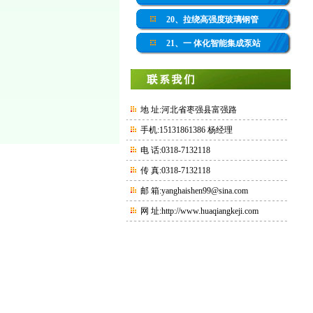
20、拉绕高强度玻璃钢管
21、一 体化智能集成泵站
地 址:河北省枣强县富强路
手机:15131861386 杨经理
电 话:0318-7132118
传 真:0318-7132118
邮 箱:yanghaishen99@sina.com
网 址:
http://www.huaqiangkeji.com