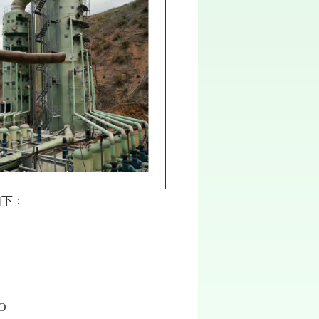
如下：
2O