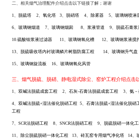
二、相关烟气治理配件介绍点击以下链接了解；谢谢
1
、脱硫塔
2
、氧化塔
3
、脱硝塔
4
、除雾器
5
、玻璃钢喷淋
6
、玻璃钢烟道
7
、玻璃钢烟囱
8
、浆液管道
9
、脱硫石膏浆
10.
硫酸铵浆液过滤器
11
、玻璃钢氧化槽
12
、玻璃钢浆液搅
13
、脱硫吸收塔内衬玻璃鳞片树脂防腐工程
14
、玻璃钢升气盘
15
、玻璃钢旋流板
16
、玻璃钢氧化风管
三、烟气脱硫、脱硝、静电湿式除尘、窑炉工程介绍点击
1
、双碱法脱硫成套工程
2
、石灰-
石膏法脱硫成套工程
3
、氨－
4
、双碱法脱硫+
湿法催化脱硝工程
5
、石膏法脱硫+
湿法催化脱硝
工程
7
、SCR
法脱硝工程
8
、SNCR
法脱硝工程
9
、脱硫脱硝一体化工
11
、除尘脱硫脱硝一体化工程
13
、砖瓦窑专用烟气净化塔
14
、