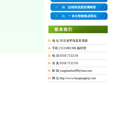
20、拉绕高强度玻璃钢管
21、一 体化智能集成泵站
地 址:河北省枣强县富强路
手机:15131861386 杨经理
电 话:0318-7132118
传 真:0318-7132118
邮 箱:yanghaishen99@sina.com
网 址:
http://www.huaqiangkeji.com