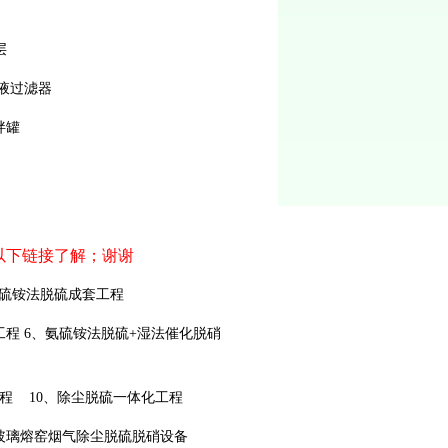
层
液过滤器
拌罐
以下链接了解；谢谢
硫铵法脱硫成套工程
工程
6
、氨硫铵法脱硫+
湿法催化脱硝
程
10
、除尘脱硫一体化工程
玻璃熔窑烟气除尘脱硫脱硝设备