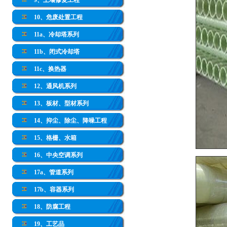
9、土壤修复工程
10、危废处置工程
11a、冷却塔系列
11b、闭式冷却塔
11c、换热器
12、通风机系列
13、板材、型材系列
14、抑尘、除尘、降噪工程
15、格栅、水箱
16、中央空调系列
17a、管道系列
17b、容器系列
18、防腐工程
19、工艺品